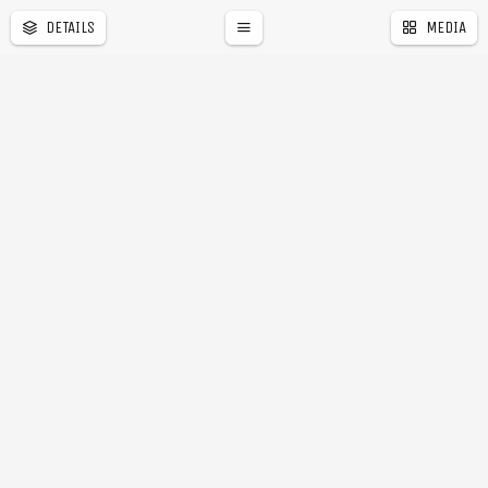
DETAILS
MEDIA
�
r
a
l
e