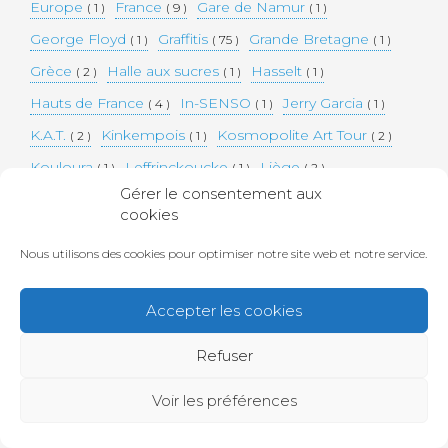
Europe
France
Gare de Namur
( 1 )
( 9 )
( 1 )
George Floyd
Graffitis
Grande Bretagne
( 1 )
( 75 )
( 1 )
Grèce
Halle aux sucres
Hasselt
( 2 )
( 1 )
( 1 )
Hauts de France
In-SENSO
Jerry Garcia
( 4 )
( 1 )
( 1 )
K.A.T.
Kinkempois
Kosmopolite Art Tour
( 2 )
( 1 )
( 2 )
Kouloura
Leffrinckoucke
Liège
( 1 )
( 1 )
( 2 )
Gérer le consentement aux
Londres
Marionettes
Maroc
Namur
( 2 )
( 1 )
( 1 )
( 1 )
cookies
Nantes
NOVADEAD
Orangerie
( 2 )
( 5 )
( 2 )
Nous utilisons des cookies pour optimiser notre site web et notre service.
Performances
Pochoirs
Portobello Road
( 6 )
( 1 )
( 1 )
Portraits
Rue Cholet
( 1 )
( 1 )
Accepter les cookies
Saint-Pierre-des-corps
Seraing
Street art
( 1 )
( 3 )
( 75 )
Refuser
Tempocolor
The Future is Europe
Tours
( 1 )
( 1 )
( 2 )
Trains
UK
Urbex
USA
Usine à chats
( 1 )
( 1 )
( 2 )
( 1 )
( 1 )
Voir les préférences
Voyages
Wagons
Wholecar
Zuidcoote
( 3 )
( 1 )
( 1 )
( 1 )