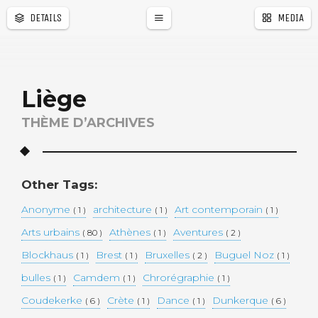
DETAILS
MEDIA
Liège
THÈME D’ARCHIVES
�
r
a
l
e
Other Tags:
Anonyme
architecture
Art contemporain
( 1 )
( 1 )
( 1 )
Arts urbains
Athènes
Aventures
( 80 )
( 1 )
( 2 )
Blockhaus
Brest
Bruxelles
Buguel Noz
( 1 )
( 1 )
( 2 )
( 1 )
bulles
Camdem
Chrorégraphie
( 1 )
( 1 )
( 1 )
Coudekerke
Crète
Dance
Dunkerque
( 6 )
( 1 )
( 1 )
( 6 )