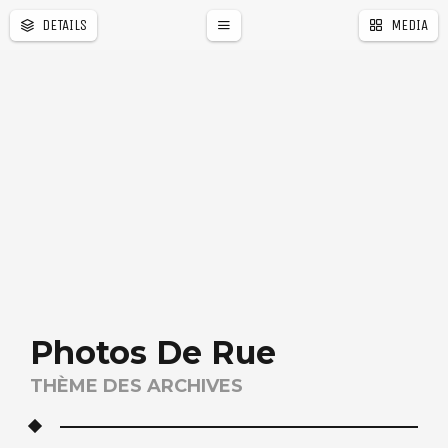
DETAILS
MEDIA
�
r
a
l
e
Photos De Rue
THÈME DES ARCHIVES