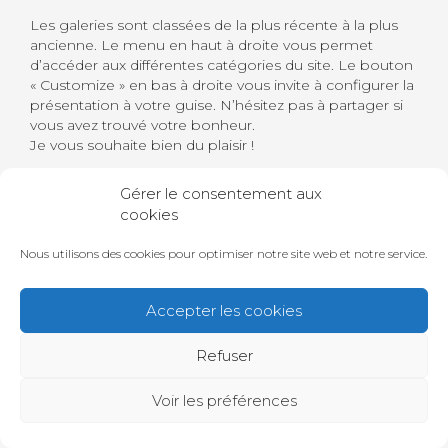
Les galeries sont classées de la plus récente à la plus
ancienne. Le menu en haut à droite vous permet
d’accéder aux différentes catégories du site. Le bouton
« Customize » en bas à droite vous invite à configurer la
présentation à votre guise. N’hésitez pas à partager si
vous avez trouvé votre bonheur.
Je vous souhaite bien du plaisir !
Gérer le consentement aux
Autres catégories :
cookies
Architecture
Art contemporain
( 3 )
( 11 )
Nous utilisons des cookies pour optimiser notre site web et notre service.
Arts urbains
Graffitis
Performances
( 79 )
( 70 )
( 9 )
Photographie sociale
Photos de rue
( 2 )
( 2 )
Accepter les cookies
Portraits
Urbex
Voyages
( 5 )
( 8 )
( 3 )
Refuser
Voir les préférences