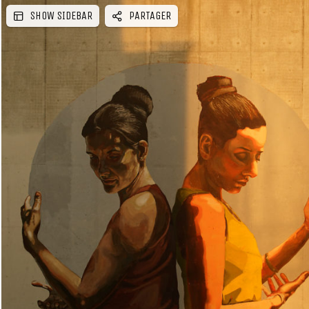
SHOW SIDEBAR
PARTAGER
r
e
�
�
r
a
l