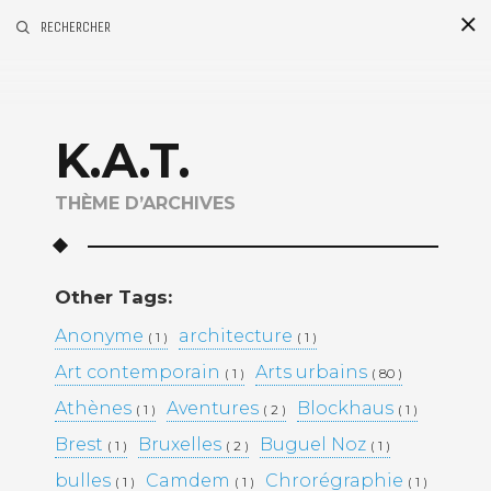
RECHERCHER
B
a
r
K.A.T.
THÈME D’ARCHIVES
l
a
t
Other Tags:
Articles récents
Anonyme
architecture
( 1 )
( 1 )
Art contemporain
Arts urbains
( 1 )
2024 – DESTINS ÉVASIFS
( 80 )
2023 – MONS (B) – EXPO JAUME
Athènes
Aventures
Blockhaus
( 1 )
( 2 )
( 1 )
PLENSA
Brest
Bruxelles
Buguel Noz
( 1 )
( 2 )
2023 – FRANCE – NANCY –
( 1 )
STREET ART
bulles
Camdem
Chrorégraphie
( 1 )
( 1 )
( 1 )