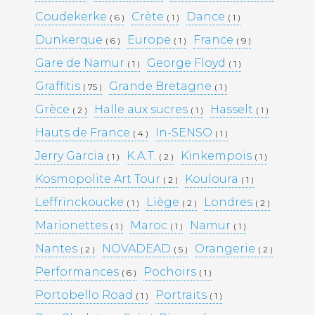
2022 – FRANCE – BIENNALE DE
Coudekerke
Crète
Dance
( 6 )
LYON
( 1 )
( 1 )
2022 – FRANCE – LYON
Dunkerque
Europe
France
( 6 )
( 1 )
( 9 )
Gare de Namur
George Floyd
( 1 )
( 1 )
Commentaires
Graffitis
Grande Bretagne
( 75 )
( 1 )
récents
Grèce
Halle aux sucres
Hasselt
( 2 )
( 1 )
( 1 )
Hauts de France
In-SENSO
( 4 )
( 1 )
Archives
Jerry Garcia
K.A.T.
Kinkempois
( 1 )
( 2 )
( 1 )
Kosmopolite Art Tour
Kouloura
( 2 )
( 1 )
avril 2024
juillet 2023
Leffrinckoucke
Liège
Londres
( 1 )
( 2 )
( 2 )
mai 2023
Marionettes
Maroc
Namur
( 1 )
décembre 2022
( 1 )
( 1 )
octobre 2022
Nantes
NOVADEAD
Orangerie
( 2 )
( 5 )
( 2 )
août 2022
Performances
Pochoirs
juillet 2022
( 6 )
( 1 )
mars 2022
Portobello Road
Portraits
( 1 )
( 1 )
janvier 2022