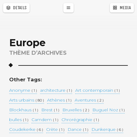
DETAILS
MEDIA
Europe
THÈME D’ARCHIVES
�
r
a
l
e
Other Tags:
Anonyme
architecture
Art contemporain
( 1 )
( 1 )
( 1 )
Arts urbains
Athènes
Aventures
( 80 )
( 1 )
( 2 )
Blockhaus
Brest
Bruxelles
Buguel Noz
( 1 )
( 1 )
( 2 )
( 1 )
bulles
Camdem
Chrorégraphie
( 1 )
( 1 )
( 1 )
Coudekerke
Crète
Dance
Dunkerque
( 6 )
( 1 )
( 1 )
( 6 )