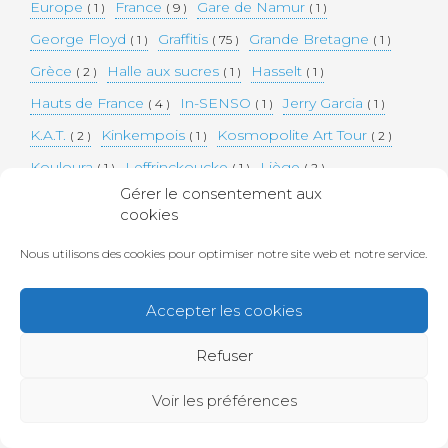
Europe
France
Gare de Namur
( 1 )
( 9 )
( 1 )
George Floyd
Graffitis
Grande Bretagne
( 1 )
( 75 )
( 1 )
Grèce
Halle aux sucres
Hasselt
( 2 )
( 1 )
( 1 )
Hauts de France
In-SENSO
Jerry Garcia
( 4 )
( 1 )
( 1 )
K.A.T.
Kinkempois
Kosmopolite Art Tour
( 2 )
( 1 )
( 2 )
Kouloura
Leffrinckoucke
Liège
( 1 )
( 1 )
( 2 )
Gérer le consentement aux
Londres
Marionettes
Maroc
Namur
( 2 )
( 1 )
( 1 )
( 1 )
cookies
Nantes
NOVADEAD
Orangerie
( 2 )
( 5 )
( 2 )
Nous utilisons des cookies pour optimiser notre site web et notre service.
Performances
Pochoirs
Portobello Road
( 6 )
( 1 )
( 1 )
Portraits
Rue Cholet
( 1 )
( 1 )
Accepter les cookies
Saint-Pierre-des-corps
Seraing
Street art
( 1 )
( 3 )
( 75 )
Refuser
Tempocolor
The Future is Europe
Tours
( 1 )
( 1 )
( 2 )
Trains
UK
Urbex
USA
Usine à chats
( 1 )
( 1 )
( 2 )
( 1 )
( 1 )
Voir les préférences
Voyages
Wagons
Wholecar
Zuidcoote
( 3 )
( 1 )
( 1 )
( 1 )